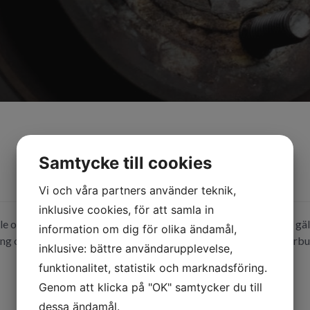
Samtycke till cookies
Vi och våra partners använder teknik,
inklusive cookies, för att samla in
e och få bättre kontroll över dina bilkostnader då samma kort gäll
information om dig för olika ändamål,
ng och du kan ansöka om kortet hos oss eller hos din AD Centerbu
inklusive: bättre användarupplevelse,
funktionalitet, statistik och marknadsföring.
Genom att klicka på "OK" samtycker du till
dessa ändamål.