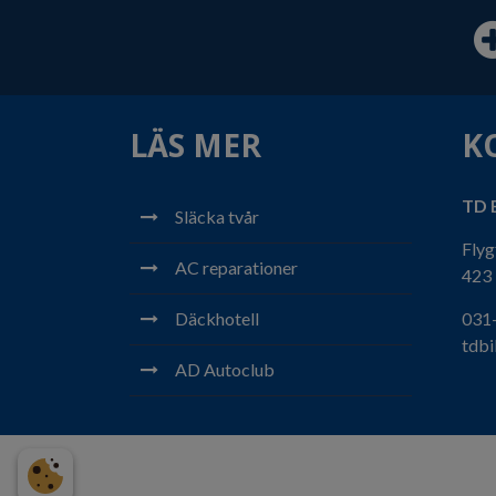
LÄS MER
K
TD B
Släcka tvår
Flyg
AC reparationer
423 
Däckhotell
031-
tdbi
AD Autoclub