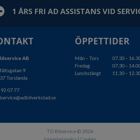
1 ÅRS FRI AD ASSISTANS VID SERVI
ONTAKT
ÖPPETTIDER
ilservice AB
Mån – Tors
07.30 – 16.3
Fredag
07.30 – 14.0
fältsgatan 9
Lunchstängt
11.30 – 12.3
37 Torslanda
92 07 77
lservice@adbilverkstad.se
TD Bilservice ©
2026
|
Integritetspolicy
Cookies